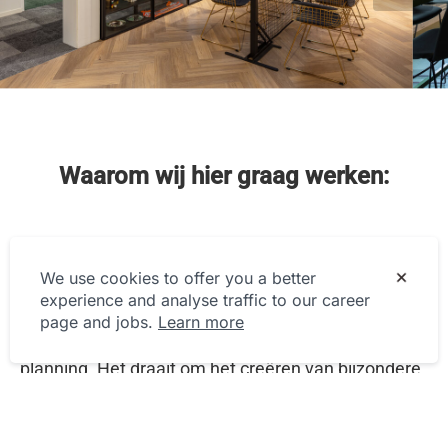
Waarom wij hier graag werken:
Tiffany Ras
–
Coördinator Evenementen
We use cookies to offer you a better
Het organiseren van evenementen is veel meer
experience and analyse traffic to our career
dan alleen het maken van een draaiboek of
page and jobs.
Learn more
bijvoorbeeld het regelen van een logistieke
planning. Het draait om het creëren van bijzondere
momenten. Het moment dat het publiek losgaat bij
een geweldige rally, 4000 bezoekers achter